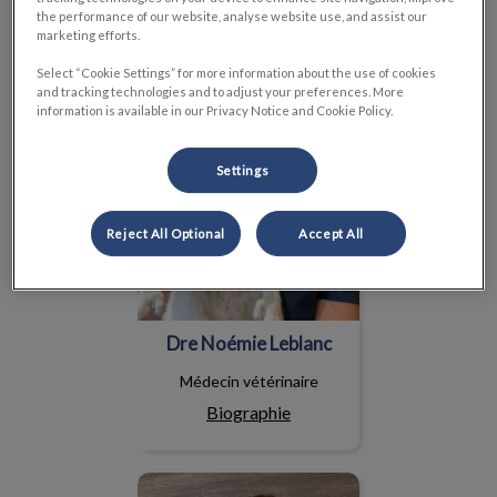
the performance of our website, analyse website use, and assist our
marketing efforts.
Dre Noémie Leblanc
Select “Cookie Settings” for more information about the use of cookies
and tracking technologies and to adjust your preferences. More
information is available in our Privacy Notice and Cookie Policy.
Settings
Reject All Optional
Accept All
Dre Noémie Leblanc
Médecin vétérinaire
Biographie
Dr Mathieu Provencher-Tom