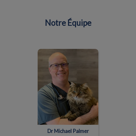
Notre Équipe
IvcPractices.HeaderNav.Search.Label
Envoyer
Dr Michael Palmer
Dr Michael Palmer