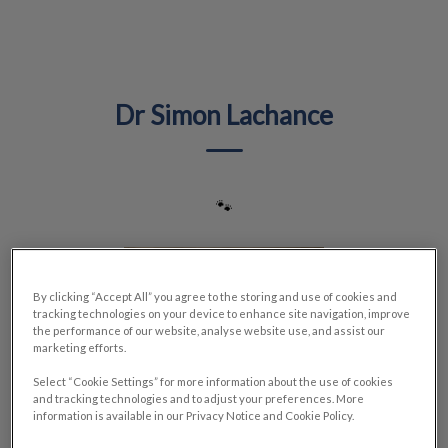
IvcPractices.HeaderNav.Search.Label
Envoyer
Dr Simon Lachance
🐾
By clicking “Accept All” you agree to the storing and use of cookies and
tracking technologies on your device to enhance site navigation, improve
the performance of our website, analyse website use, and assist our
marketing efforts.
Select “Cookie Settings” for more information about the use of cookies
and tracking technologies and to adjust your preferences. More
information is available in our Privacy Notice and Cookie Policy.