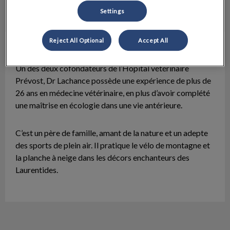
Settings
Reject All Optional
Accept All
Dr Simon Lachance
Médecin vétérinaire
Un des deux cofondateurs de l’Hôpital vétérinaire
Prévost, Dr Lachance possède une expérience de plus de
26 ans en médecine vétérinaire, en plus d’avoir complété
une maîtrise en écologie dans une vie antérieure.
C’est un père de famille, amant de la nature et un adepte
des sports de plein air. Il pratique le vélo de montagne et
la planche à neige dans les décors enchanteurs des
Laurentides.