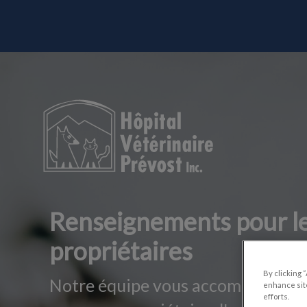
IvcPrac
Page d'accueil de Hôpital vétérinaire 
Renseignements pour l
propriétaires
By clicking 
Notre équipe vous accompagne en
enhance site
efforts.