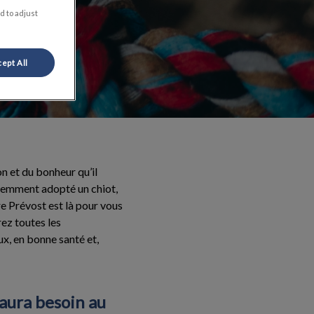
d to adjust
ept All
on et du bonheur qu’il
écemment adopté un chiot,
e Prévost est là pour vous
rez toutes les
x, en bonne santé et,
aura besoin au