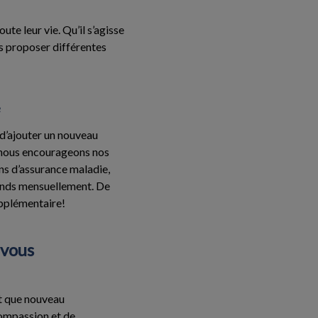
te leur vie. Qu’il s’agisse
us proposer différentes
e
d’ajouter un nouveau
, nous encourageons nos
ons d’assurance maladie,
fonds mensuellement. De
upplémentaire!
-vous
nt que nouveau
compassion et de