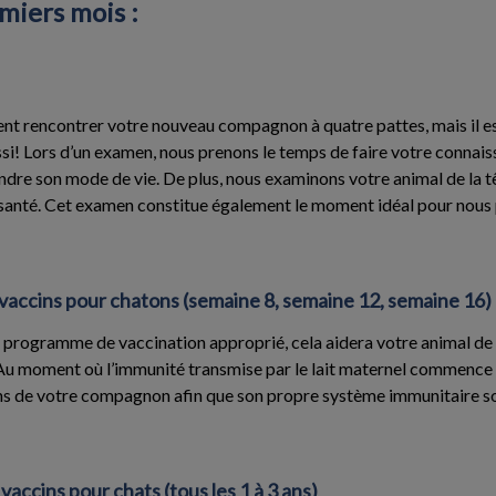
miers mois :
nt rencontrer votre nouveau compagnon à quatre pattes, mais il e
ussi! Lors d’un examen, nous prenons le temps de faire votre connais
ndre son mode de vie. De plus, nous examinons votre animal de la t
e santé. Cet examen constitue également le moment idéal pour nous
 vaccins pour chatons (semaine 8, semaine 12, semaine 16)
programme de vaccination approprié, cela aidera votre animal de
 Au moment où l’immunité transmise par le lait maternel commence à 
cins de votre compagnon afin que son propre système immunitaire so
vaccins pour chats (tous les 1 à 3 ans)