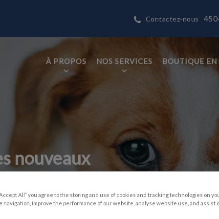
450
Contactez-nous
À PROPOS
NOS SERVICES
BOUTIQUE EN 
tices.HeaderNav.Search.Label
Prévost
es nouveaux
“Accept All” you agree to the storing and use of cookies and tracking technologies on yo
 tant que
 navigation, improve the performance of our website, analyse website use, and assist 