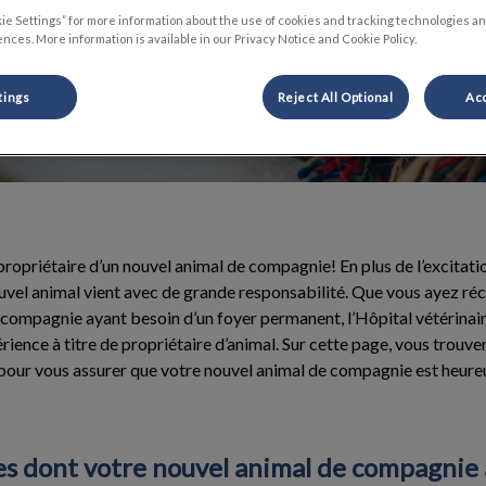
 compagnie
ie Settings” for more information about the use of cookies and tracking technologies an
nces. More information is available in our Privacy Notice and Cookie Policy.
tings
Reject All Optional
Acc
e propriétaire d’un nouvel animal de compagnie! En plus de l’excitati
ouvel animal vient avec de grande responsabilité. Que vous ayez r
 compagnie ayant besoin d’un foyer permanent, l’Hôpital vétérinair
érience à titre de propriétaire d’animal. Sur cette page, vous trouve
pour vous assurer que votre nouvel animal de compagnie est heureu
es dont votre nouvel animal de compagnie 