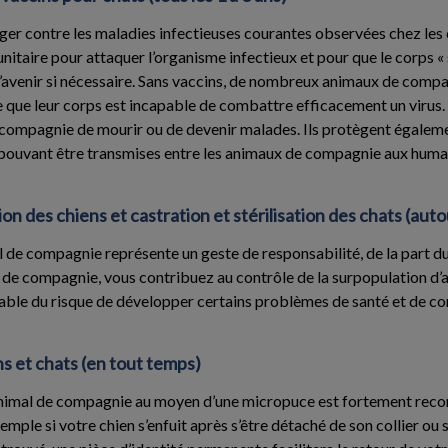
ger contre les maladies infectieuses courantes observées chez les ch
itaire pour attaquer l’organisme infectieux et pour que le corps « 
à l’avenir si nécessaire. Sans vaccins, de nombreux animaux de com
que leur corps est incapable de combattre efficacement un virus.
 compagnie de mourir ou de devenir malades. Ils protègent égaleme
pouvant être transmises entre les animaux de compagnie aux huma
tion des chiens et castration et stérilisation des chats (aut
al de compagnie représente un geste de responsabilité, de la part du
al de compagnie, vous contribuez au contrôle de la surpopulation d’a
rable du risque de développer certains problèmes de santé et de 
s et chats (en tout temps)
e animal de compagnie au moyen d’une micropuce est fortement re
emple si votre chien s’enfuit après s’être détaché de son collier ou 