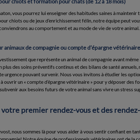
pour chiots et formation pour chats (de 12 à 18 mois)
aton, vous pourrez lui enseigner des habitudes saines à maintenir tou
pour chiots ou de jeux d’enrichissement félin, notre équipe peut vo
 conviendrons au comportement et au mode de vie de votre animal.
r animaux de compagnie ou compte d’épargne vétérinair
’investissement que représente un animal de compagnie avant même 
 plus des soins préventifs continus et des bilans de santé annuels
ute urgence pouvant survenir. Nous vous invitons à étudier les opti
u à ouvrir un « compte d’épargne vétérinaire » pour y déposer des 
subvenir aux besoins futurs de votre animal sans vivre un stress s
votre premier rendez-vous et des rendez
évost, nous sommes là pour vous aider à vous sentir confiant en ta
compagnie! Notre équipe de professionnels vétérinaires ont de la 