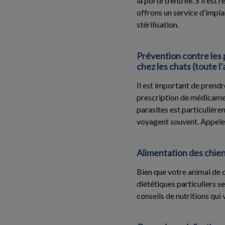
la porte d’entrée. S’il est
offrons un service d’impla
stérilisation.
Prévention contre les p
chez les chats (toute l
Il est important de prend
prescription de médicamen
parasites est particulièr
voyagent souvent. Appelez
Alimentation des chien
Bien que votre animal de c
diététiques particuliers se
conseils de nutritions qu