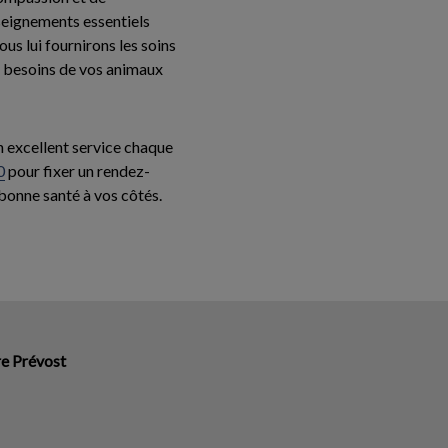
nseignements essentiels
us lui fournirons les soins
s besoins de vos animaux
n excellent service chaque
0
pour fixer un rendez-
 bonne santé à vos côtés.
re Prévost