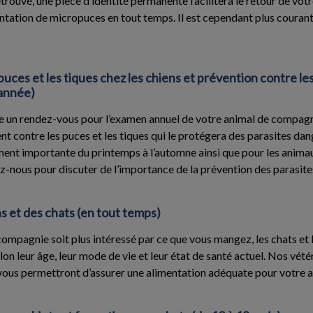
 retrouvé, une pièce d’identité permanente facilitera le retour de vo
ntation de micropuces en tout temps. Il est cependant plus courant 
uces et les tiques chez les chiens et prévention contre les
’année)
re un rendez-vous pour l’examen annuel de votre animal de compagn
t contre les puces et les tiques qui le protégera des parasites da
ement importante du printemps à l’automne ainsi que pour les anim
-nous pour discuter de l’importance de la prévention des parasites
s et des chats (en tout temps)
ompagnie soit plus intéressé par ce que vous mangez, les chats et 
lon leur âge, leur mode de vie et leur état de santé actuel. Nos vété
i vous permettront d’assurer une alimentation adéquate pour votre a