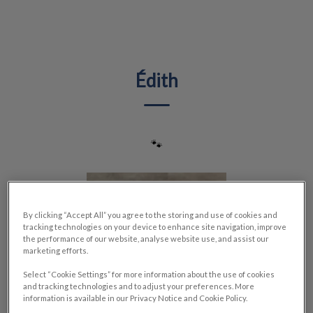
IvcPractices.HeaderNav.Search.Label
Envoyer
Édith
🐾
By clicking “Accept All” you agree to the storing and use of cookies and
tracking technologies on your device to enhance site navigation, improve
the performance of our website, analyse website use, and assist our
marketing efforts.
Select “Cookie Settings” for more information about the use of cookies
and tracking technologies and to adjust your preferences. More
information is available in our Privacy Notice and Cookie Policy.