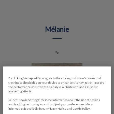
IvcPractices.HeaderNav.Search.Label
Envoyer
Mélanie
🐾
By clicking “Accept All” you agree to the storing and use of cookies and
tracking technologies on your device to enhance site navigation, improve
the performance of our website, analyse website use, and assist our
marketing efforts.
Select “Cookie Settings” for more information about the use of cookies
and tracking technologies and to adjust your preferences. More
information is available in our Privacy Notice and Cookie Policy.